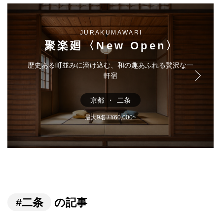
JURAKUMAWARI
聚楽廻〈New Open〉
歴史ある町並みに溶け込む、和の趣あふれる贅沢な一
軒宿
京都
二条
最大9名 / ¥60,000~
#二条
の記事